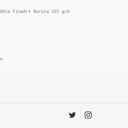
mühle FineArt Baryta 325 g/m
do
Twitter
Instagram