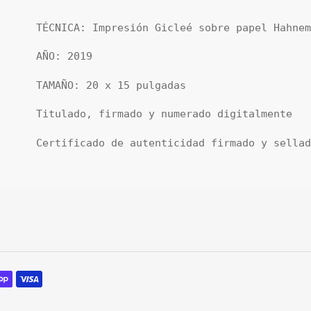
Adding
product
TÉCNICA: Impresión Gicleé sobre papel Hahne
to
your
AÑO: 2019
cart
TAMAÑO: 20 x 15 pulgadas
Titulado, firmado y numerado digitalmente
Certificado de autenticidad firmado y sella