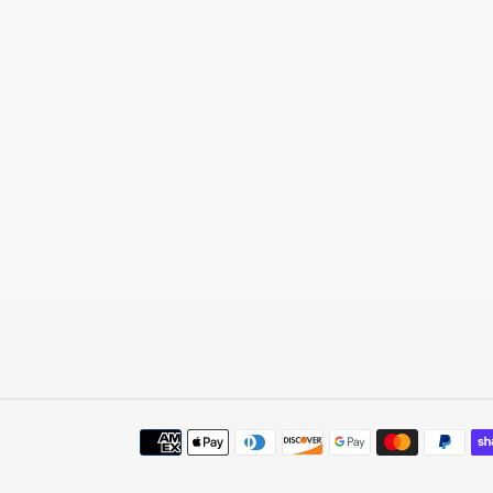
Payment
methods