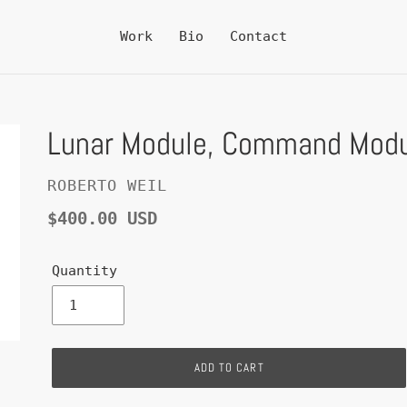
Work
Bio
Contact
Lunar Module, Command Modu
VENDOR
ROBERTO WEIL
Regular
$400.00 USD
price
Quantity
ADD TO CART