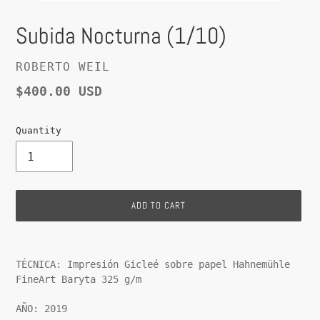
Subida Nocturna (1/10)
VENDOR
ROBERTO WEIL
Regular
$400.00 USD
price
Quantity
ADD TO CART
Adding
product
TÉCNICA: Impresión Gicleé sobre papel Hahnemühle
to
FineArt Baryta 325 g/m
your
cart
AÑO: 2019